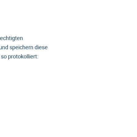
rechtigten
e und speichern diese
o protokolliert: