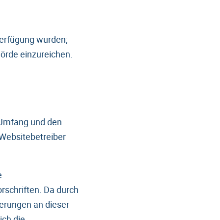
 Verfügung wurden;
örde einzureichen.
n Umfang und den
Websitebetreiber
e
rschriften. Da durch
erungen an dieser
ch die