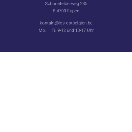
Schönefelderweg 235
B-4700 Eupen
kontakt@los-ostbelgien.be
Mo. – Fr. 9-12 und 13-17 Uhr
Beschwerden
Für Beschwerden per Dekret zur Festlegung verschiedener
Instrumente des Informations- und
Beschwerdemanagements In der Deutschsprachigen
Gemeinschaft vom 21.02.2022 finden Sie
hier
die nötigen
Dokumente und Informationen.
LOS NEWSLETTER