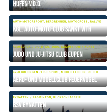
Hufen V.o.G.
AUTO-MOTORSPORT, BERGRENNEN, MOTOCROSS, RALLYE
Kgl. Auto-Moto-Club Sankt Vith
4700 EUPEN
JIU JITSU, JUDO, KAMPFSPORT/-KUNST
Judo und Ju-Jitsu Club Eupen
4760 BÜLLINGEN
FLUGSPORT, MODELLFLIEGEN, UL-FLIEGEN
Aero- und Modellclub Feuervogel
EYNATTEN
BADMINTON, RÜCKSCHLAGSPIEL
BSV Eynatten