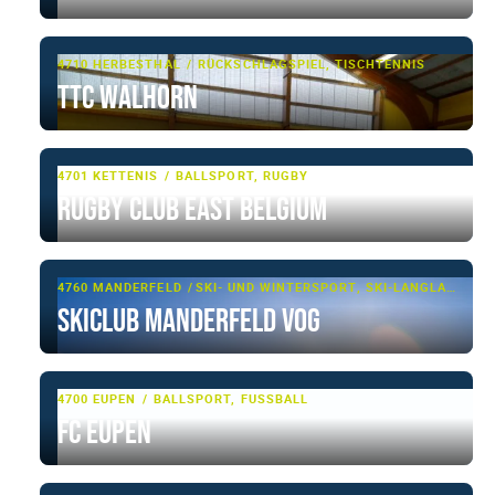
4710 HERBESTHAL
RÜCKSCHLAGSPIEL, TISCHTENNIS
TTC Walhorn
4701 KETTENIS
BALLSPORT, RUGBY
Rugby Club East Belgium
4760 MANDERFELD
SKI- UND WINTERSPORT, SKI-LANGLAUF
Skiclub Manderfeld VoG
4700 EUPEN
BALLSPORT, FUSSBALL
FC Eupen