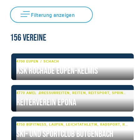
Filterung anzeigen
156 Vereine
4700 EUPEN
SCHACH
KSK Rochade Eupen-Kelmis
4770 AMEL
DRESSURREITEN, REITEN, REITSPORT, SPRINGREITEN
Reiterverein Epona
4750 BÜTGENBACH
FITNESS, LAUFEN, LEICHTATHLETIK, RADSPORT, RENNRAD, SCHWIMMEN, SKI- UND WINTERSPORT, SKI-LANGLAUF, TRIATHLON, WASSERSPORT, ZIRKELTRAINING
Ski- und Sportclub Bütgenbach