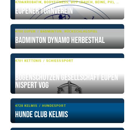
4700 EUPEN
AKROBATIK, BODYFITNESS, BOP (BAUCH, BEINE, PO), ELTERN-KIND-TURNEN, FITNESS, GERÄTETURNEN, HIIT, RHÖNRAD, SENIORENFITNESS, SENIORENSPORT, TANZSPORT, TUMBLING & TRAMPOLIN, TURNEN, TURNEN - BASIS, ZIRKELTRAINING, ZUMBA
Eupener Turnverein
4700 EUPEN
BADMINTON, RÜCKSCHLAGSPIEL
Badminton Dynamo Herbesthal
4701 KETTENIS
SCHIESSSPORT
Kgl. St. Johannes Enthauptung
Bogenschützen Gesellschaft Eupen
Nispert VoG
4728 KELMIS
HUNDESPORT
Hunde Club Kelmis