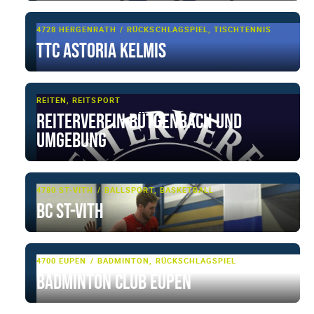
4728 HERGENRATH
RÜCKSCHLAGSPIEL, TISCHTENNIS
TTC ASTORIA KELMIS
REITEN, REITSPORT
Reiterverein Bütgenbach und
Umgebung
4780 ST-VITH
BALLSPORT, BASKETBALL
BC St-Vith
4700 EUPEN
BADMINTON, RÜCKSCHLAGSPIEL
Badminton Club Eupen