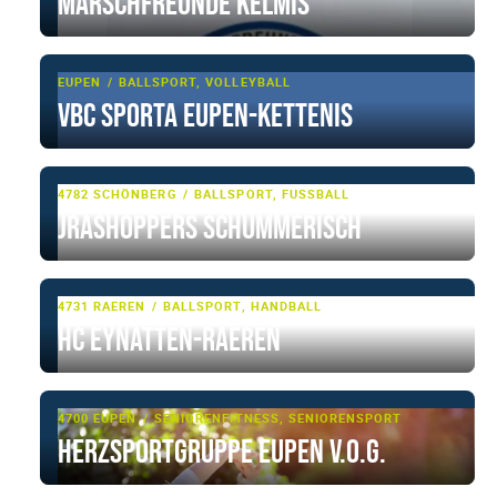
Marschfreunde Kelmis
EUPEN
BALLSPORT, VOLLEYBALL
VBC Sporta Eupen-Kettenis
4782 SCHÖNBERG
BALLSPORT, FUSSBALL
Jrashoppers Schümmerisch
4731 RAEREN
BALLSPORT, HANDBALL
HC Eynatten-Raeren
4700 EUPEN
SENIORENFITNESS, SENIORENSPORT
Herzsportgruppe Eupen V.o.G.