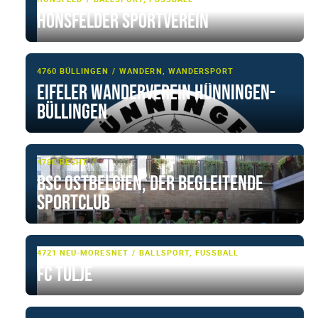
Honsfelder Sportverein
4760 BÜLLINGEN
WANDERN, WANDERSPORT
Eifeler Wanderverein Hünningen-
Büllingen
4780 RECHT
BSC Ostbelgien, der begleitende
Sportclub
4721 NEU-MORESNET
BALLSPORT, FUSSBALL
FC Tülje