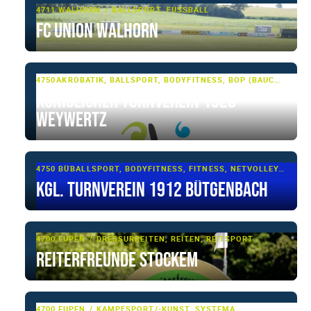
4711 WALHORN
BALLSPORT, FUSSBALL
FC Union Walhorn
4750 WEYWERTZ
AKROBATIK, BALLSPORT, BODYFITNESS, BOP (BAUCH, BEINE, PO), FITNESS, GARDETANZ, GERÄTETURNEN, JAZZ-DANCE, LAUFEN, LEICHTATHLETIK, RHÖNRAD, SHOWTANZ, TANZSPORT, TUMBLING & TRAMPOLIN, TURNEN, TURNEN - BASIS, VOLLEYBALL
Königlicher Turnverein 1928
Weywertz
4750 BÜTGENBACH
BALLSPORT, BODYFITNESS, FITNESS, NETVOLLEY, ROPE SKIPPING, SENIORENFITNESS, SENIORENSPORT, TURNEN, TURNEN - BASIS, VOLLEYBALL
Kgl. Turnverein 1912 Bütgenbach
4700 EUPEN
DRESSURREITEN, REITEN, REITSPORT
Reiterfreunde Stockem
4700 EUPEN
KAMPFSPORT/-KUNST, SYSTEMA