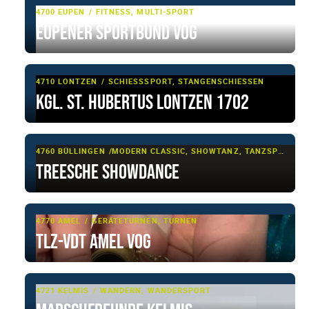
4700 EUPEN
FITNESS, MULTI-SPORT
Eupener Sportbund VoG
4710 LONTZEN
SCHIESSSPORT, STANGENSCHIESSEN
Kgl. St. Hubertus Lontzen 1702
4760 BÜLLINGEN
MODERN CLASSIC, SHOWTANZ, TANZSPORT
Treesche Showdance
4770 AMEL
GERÄTETURNEN, TURNEN
TLZ-VDT Amel VOG
4721 KELMIS
WANDERN, WANDERSPORT