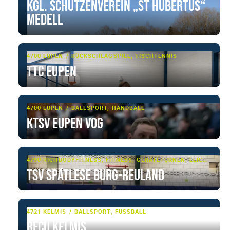
Kgl. Schützenverein „St Hubertus“
Medell
4700 EUPEN
RÜCKSCHLAGSPIEL, TISCHTENNIS
TTC Eupen
4700 EUPEN
BALLSPORT, HANDBALL
KTSV Eupen VoG
4790 RICHTENBERG
BODYFITNESS, FITNESS, GERÄTETURNEN, LEICHTATHLETIK, MULTI-SPORT, TURNEN, TURNEN - BASIS, WALKING
TSV Spätlese Burg-Reuland
4721 KELMIS
BALLSPORT, FUSSBALL
RFCU Kelmis