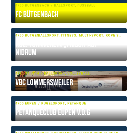
4750 BÜTGENBACH
BALLSPORT, FUSSBALL
FC Bütgenbach
4750 BÜTGENBACH, NIDRUM
BALLSPORT, FITNESS, MULTI-SPORT, ROPE SKIPPING, TUMBLING & TRAMPOLIN, TURNEN, TURNEN - BASIS, VOLLEYBALL
Kgl. Turnverein „Frisch-Auf“
Nidrum
4780 ST.VITH
BALLSPORT, VOLLEYBALL
VBC Lommersweiler
4700 EUPEN
KUGELSPORT, PÉTANQUE
Pétanqueclub Eupen V.o.G