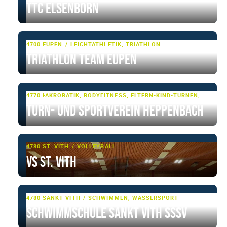
TTC ELSENBORN
4700 EUPEN
LEICHTATHLETIK, TRIATHLON
Triathlon Team Eupen
4770 HEPPENBACH
AKROBATIK, BODYFITNESS, ELTERN-KIND-TURNEN, FITNESS, GERÄTETURNEN, JAZZ-DANCE, MULTI-SPORT, SENIORENFITNESS, SENIORENSPORT, TANZSPORT, TUMBLING & TRAMPOLIN, TURNEN, TURNEN - BASIS
Turn- und Sportverein Heppenbach
4780 ST. VITH
VOLLEYBALL
VS St. Vith
4780 SANKT VITH
SCHWIMMEN, WASSERSPORT
Schwimmschule Sankt Vith SSSV