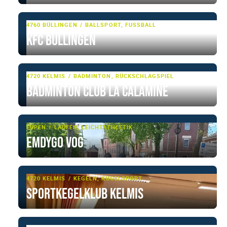
4760 BÜLLINGEN
BALLSPORT, FUSSBALL
KFC Büllingen
4720 KELMIS
BADMINTON, RÜCKSCHLAGSPIEL
Badminton Club La Calamine
EUPEN
LAUFEN, LEICHTATHLETIK
EMDYGO VoG
4720 KELMIS
KEGELN, KUGELSPORT
Sportkegelklub Kelmis