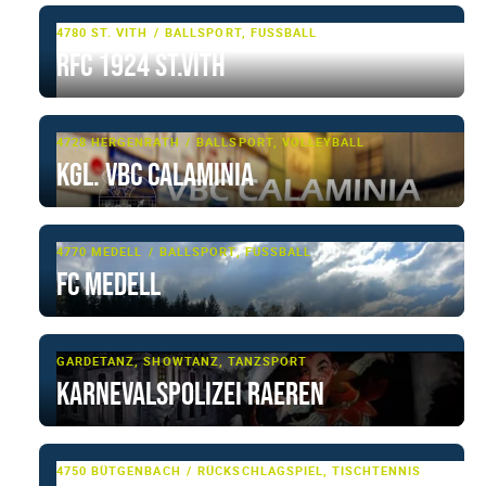
4780 ST. VITH
BALLSPORT, FUSSBALL
RFC 1924 St.Vith
4728 HERGENRATH
BALLSPORT, VOLLEYBALL
Kgl. VBC Calaminia
4770 MEDELL
BALLSPORT, FUSSBALL
FC Medell
GARDETANZ, SHOWTANZ, TANZSPORT
Karnevalspolizei Raeren
4750 BÜTGENBACH
RÜCKSCHLAGSPIEL, TISCHTENNIS