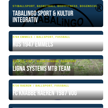
STOLBERG
BALLSPORT, BASKETBALL, BODYFITNESS, BOGENSCHIESSEN, FITNESS, FUSSBALL, KAMPFSPORT/-KUNST, KRAFTTRAINING, MULTI-SPORT, RÜCKSCHLAGSPIEL, SCHIESSSPORT, SHOWTANZ, TAEKWONDO, TANZSPORT, TISCHTENNIS, ZIRKELTRAINING
TABALiNGO Sport & Kultur
integrativ
4784 EMMELS
BALLSPORT, FUSSBALL
RUS 1947 Emmels
4780 ST. VITH
MOUNTAINBIKE, RADSPORT
Ligna Systems MTB Team
4730 RAEREN
BALLSPORT, FUSSBALL
FC Knabbe Raeren 1987 VOG