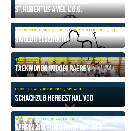
Kgl. Schützengesellschaft
St.Hubertus Amel V.o.G.
ELSENBORN, 4750 BÜTGENBACH
SKI- UND WINTERSPORT, SKI-LANGLAUF
Skiclub Elsenborn
4731 EYNATTEN
KAMPFSPORT/-KUNST, TAEKWONDO
Taekwondo Imoogi Raeren
HERBESTHAL
DENKSPORT, SCHACH
Schachzug Herbesthal VoG
4700 EUPEN
REITEN, VOLTIGIEREN
Verein zur Förderung auf vier