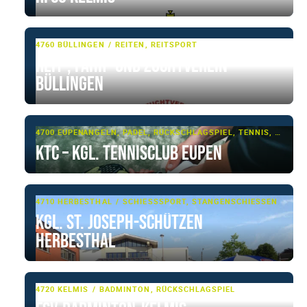
4760 BÜLLINGEN
REITEN, REITSPORT
Reit-, Fahr- und Zuchtverein
Büllingen
4700 EUPEN
ANGELN, PADEL, RÜCKSCHLAGSPIEL, TENNIS, WASSERSPORT
KTC – Kgl. Tennisclub Eupen
4710 HERBESTHAL
SCHIESSSPORT, STANGENSCHIESSEN
Kgl. St. Joseph-Schützen
Herbesthal
4720 KELMIS
BADMINTON, RÜCKSCHLAGSPIEL