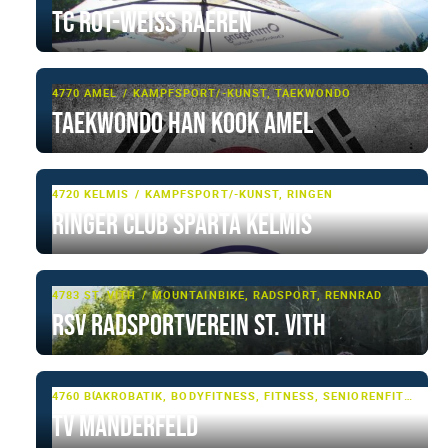
TC Rot-Weiss Raeren
4770 AMEL
KAMPFSPORT/-KUNST, TAEKWONDO
TAEKWONDO HAN KOOK AMEL
4720 KELMIS
KAMPFSPORT/-KUNST, RINGEN
Ringer Club Sparta Kelmis
4783 ST. VITH
MOUNTAINBIKE, RADSPORT, RENNRAD
RSV Radsportverein St. Vith
4760 BÜLLINGEN
AKROBATIK, BODYFITNESS, FITNESS, SENIORENFITNESS, SENIORENSPORT, SHOWTANZ, TANZSPORT, TUMBLING & TRAMPOLIN, TURNEN, TURNEN - BASIS
TV Manderfeld