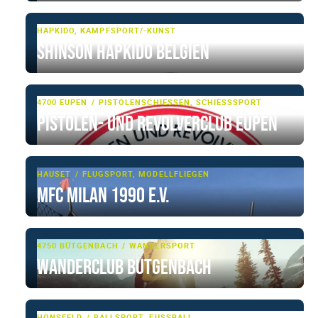
HAPKIDO, KAMPFSPORT/-KUNST
Shinson Hapkido Belgien
4700 EUPEN
PISTOLENSCHIESSEN, SCHIESSSPORT
Pistolen- und Revolverclub Eupen
HAUSET
FLUGSPORT, MODELLFLIEGEN
MFC Milan 1990 e.V.
4750 BÜTGENBACH
WANDERSPORT
Wanderclub Bütgenbach
HONSFELD
BALLSPORT, FUSSBALL