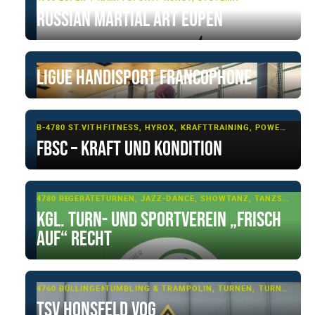
Russian Martial Art Eupen
Ligue Handisport Francophone
B-4780 ST.VITH
FITNESS, HYROX, KRAFTTRAINING, POWERLIFTING
FBSC – Kraft und Kondition
4780 RECHT
GERÄTETURNEN, JAZZ-DANCE, SHOWTANZ, TANZSPORT, TUMBLING & TRAMPOLIN, TURNEN, TURNEN - BASIS
Kgl. Turn- und Sportverein „Frisch
Auf“ Recht
4760 BÜLLINGEN
TUMBLING & TRAMPOLIN, TURNEN, TURNEN - BASIS
TSV Honsfeld VoG