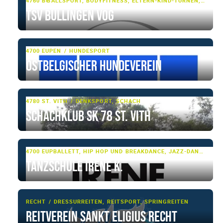
4760 BÜLLINGEN
BALLSPORT, BODYFITNESS, ELTERN-KIND-TURNEN, FITNESS, RHYTHMISCHE GYMNASTIK, TUMBLING & TRAMPOLIN, TURNEN, TURNEN - BASIS, VOLLEYBALL
TSV Büllingen VoG
4700 EUPEN
HUNDESPORT
Ostbelgischer Hundeverein
4780 ST. VITH
DENKSPORT, SCHACH
Schachklub SK 78 St. Vith
4700 EUPEN
BALLETT, HIP HOP UND BREAKDANCE, JAZZ-DANCE, MODERN CLASSIC, TANZSPORT
Tanzschule Irene K.
RECHT
DRESSURREITEN, REITSPORT, SPRINGREITEN
Reitverein Sankt Eligius Recht