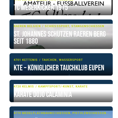
TC Weserkicker 1975
RAEREN BELGIEN
SCHIESSSPORT, STANGENSCHIESSEN
St. Johannes Schützen Raeren Berg
seit 1880
4701 KETTENIS
TAUCHEN, WASSERSPORT
KTE – Königlicher Tauchklub Eupen
4720 KELMIS
KAMPFSPORT/-KUNST, KARATE
Karate Dojo Calaminia
4770 MEDELL
FLACHBAHNSCHIESSEN, PISTOLENSCHIESSEN, SCHIESSSPORT