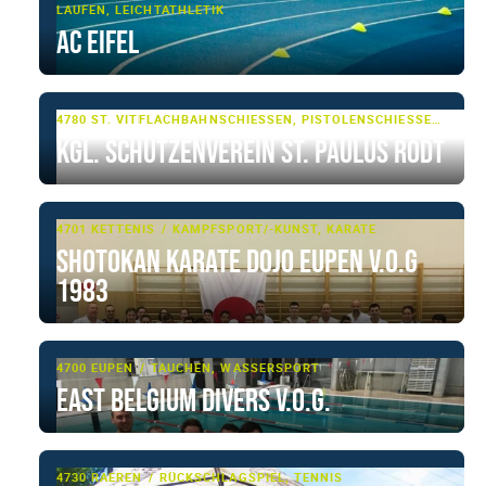
LAUFEN, LEICHTATHLETIK
AC Eifel
4780 ST. VITH
FLACHBAHNSCHIESSEN, PISTOLENSCHIESSEN, SCHIESSSPORT
Kgl. Schützenverein St. Paulus Rodt
4701 KETTENIS
KAMPFSPORT/-KUNST, KARATE
Shotokan Karate Dojo Eupen V.o.G
1983
4700 EUPEN
TAUCHEN, WASSERSPORT
East Belgium Divers V.o.G.
4730 RAEREN
RÜCKSCHLAGSPIEL, TENNIS