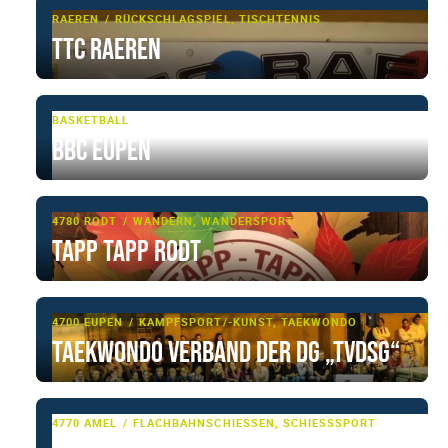
RAEREN
RÜCKSCHLAGSPIEL, TISCHTENNIS
TTC Raeren
BASKETBALL
BBC Eupen
4780 RODT
WANDERN, WANDERSPORT
Tapp Tapp Rodt
4700 EUPEN
KAMPFSPORT/-KUNST, TAEKWONDO
Taekwondo Verband der DG „TVDSG“
4770 AMEL
FLACHBAHNSCHIESSEN, SCHIESSSPORT