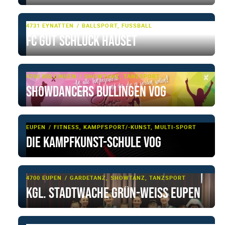
4731 EYNATTEN
BALLSPORT, FUSSBALL
FC Gut Schluck Hauset
4760 BÜLLINGEN
SHOWTANZ, TANZSPORT
Showdancers Büllingen VoG
EUPEN
FITNESS, KAMPFSPORT/-KUNST, MULTI-SPORT
Die Kampfkunst-Schule VoG
4700 EUPEN
GARDETANZ, SHOWTANZ, TANZSPORT
Kgl. Stadtwache Grün-Weiss Eupen