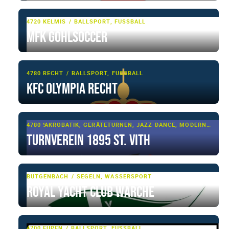
4720 KELMIS
BALLSPORT, FUSSBALL
MFK Göhlsoccer
4780 RECHT
BALLSPORT, FUSSBALL
KFC OLYMPIA RECHT
4780 ST. VITH
AKROBATIK, GERÄTETURNEN, JAZZ-DANCE, MODERN CLASSIC, SENIORENFITNESS, SENIORENSPORT, SHOWTANZ, TANZSPORT, TUMBLING & TRAMPOLIN, TURNEN, TURNEN - BASIS
Turnverein 1895 St. Vith
BÜTGENBACH
SEGELN, WASSERSPORT
Royal Yacht Club Warche
4700 EUPEN
BALLSPORT, FUSSBALL