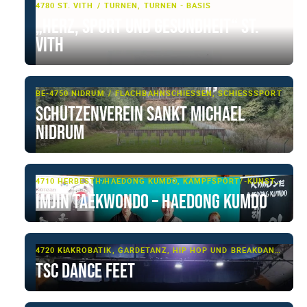
4780 ST. VITH
TURNEN, TURNEN - BASIS
„Herz, Sport und Gesundheit“ St.
Vith
BE-4750 NIDRUM
FLACHBAHNSCHIESSEN, SCHIESSSPORT
Schützenverein Sankt Michael
Nidrum
4710 HERBESTHAL
HAEDONG KUMDO, KAMPFSPORT/-KUNST, TAEKWONDO
IMJIN Taekwondo – Haedong Kumdo
4720 KELMIS
AKROBATIK, GARDETANZ, HIP HOP UND BREAKDANCE, JAZZ-DANCE, MODERN CLASSIC, SHOWTANZ, TANZSPORT, TURNEN
TSC Dance Feet