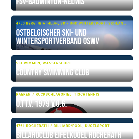
FSV-Badminton-Kelmis
4750 BERG
BIATHLON, SKI- UND WINTERSPORT, SKI-LANGLAUF
Ostbelgischer Ski- und
Wintersportverband OSWV
SCHWIMMEN, WASSERSPORT
Country Swimming Club
RAEREN
RÜCKSCHLAGSPIEL, TISCHTENNIS
O.TT.V. 1979 V.o.G.
4761 ROCHERATH
BILLIARD/POOL, KUGELSPORT
Billardclub Eifelkugel Rocherath