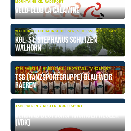
MOUNTAINBIKE, RADSPORT
Vélo-Club La Calamine
WALHORN
FLACHBAHNSCHIESSEN, SCHIESSSPORT, STANGENSCHIESSEN
Kgl. St. Stephanus Schützen
Walhorn
4730 RAEREN
GARDETANZ, SHOWTANZ, TANZSPORT
TSG (Tanzsportgruppe) Blau Weiß
Raeren
4730 RAEREN
KEGELN, KUGELSPORT
Verband Deutschsprachiger Kegler
(VDK)