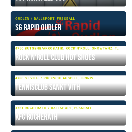
OUDLER
BALLSPORT, FUSSBALL
SG Rapid Oudler
4750 BÜTGENBACH
AKROBATIK, ROCK’N’ROLL, SHOWTANZ, TANZSPORT, TURNEN
Rock’n’Roll Club Hot Shoes
4780 ST.VITH
RÜCKSCHLAGSPIEL, TENNIS
Tennisclub Sankt Vith
4761 ROCHERATH
BALLSPORT, FUSSBALL
KFC Rocherath