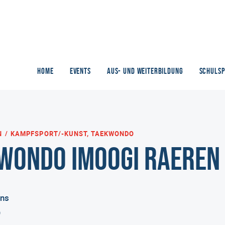
HOME
EVENTS
AUS- UND WEITERBILDUNG
SCHULS
N
KAMPFSPORT/-KUNST, TAEKWONDO
wondo Imoogi Raeren
ins
9