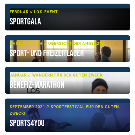
FEBRUAR // LOS-EVENT
Sportgala
GANZJÄHRLICH // ÜBERSICHT DER ANGEBOTE
Sport- und Freizeitlager
JANUAR // WANDERN FÜR DEN GUTEN ZWECK
Benefiz-Marathon
SEPTEMBER 2021 // SPORTFESTIVAL FÜR DEN GUTEN
ZWECK!
Sports4You