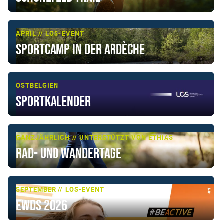
APRIL // LOS-EVENT
Sportcamp in der Ardèche
OSTBELGIEN
Sportkalender
GANZJÄHRLICH // UNTERSTÜTZT VON ETHIAS
Rad- und Wandertage
SEPTEMBER // LOS-EVENT
EWDS 2026