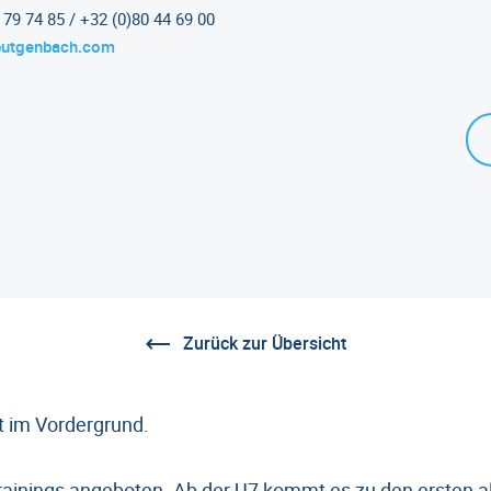
79 74 85 / +32 (0)80 44 69 00
butgenbach.com
Zurück zur Übersicht
t im Vordergrund.
ainings angeboten. Ab der U7 kommt es zu den ersten a