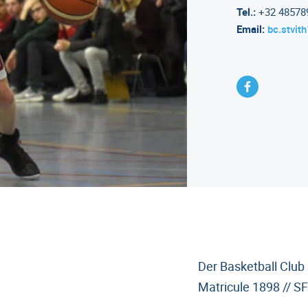
Tel.:
+32 48578
Email:
bc.stvi
Der Basketball Club 
Matricule 1898 // S