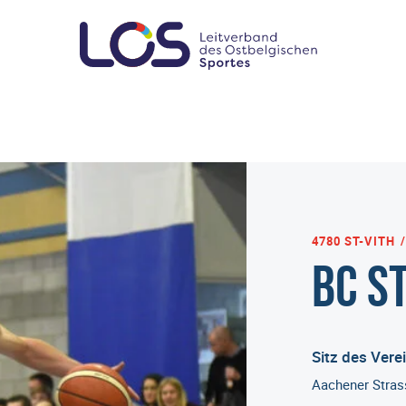
4780 ST-VITH
BC St
Sitz des Vere
Aachener Stras