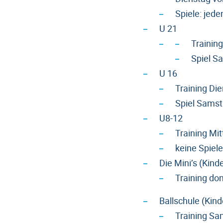
Spiele: jed
U 21
Trainin
Spiel S
U 16
Training Di
Spiel Sams
U8-12
Training Mi
keine Spiele
Die Mini’s (Kin
Training do
Ballschule (Kind
Training Sa