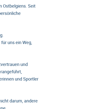
n Ostbelgiens. Seit
persönliche
g.
 für uns ein Weg,
stvertrauen und
rangeführt,
lerinnen und Sportler
 nicht darum, andere
ene