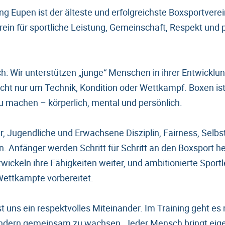
ng Eupen ist der älteste und erfolgreichste Boxsportverei
rein für sportliche Leistung, Gemeinschaft, Respekt und 
h: Wir unterstützen „junge“ Menschen in ihrer Entwicklun
icht nur um Technik, Kondition oder Wettkampf. Boxen ist
 machen – körperlich, mental und persönlich.
er, Jugendliche und Erwachsene Disziplin, Fairness, Selb
 Anfänger werden Schritt für Schritt an den Boxsport he
wickeln ihre Fähigkeiten weiter, und ambitionierte Sport
Wettkämpfe vorbereitet.
t uns ein respektvolles Miteinander. Im Training geht es
ondern gemeinsam zu wachsen. Jeder Mensch bringt eig