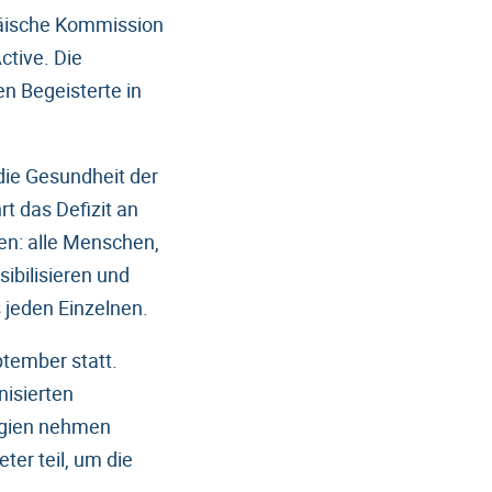
päische Kommission
ctive. Die
n Begeisterte in
die Gesundheit der
t das Defizit an
fen: alle Menschen,
ibilisieren und
 jeden Einzelnen.
ptember statt.
nisierten
elgien nehmen
ter teil, um die