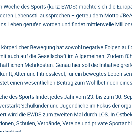
en Woche des Sports (kurz: EWDS) möchte sich die Euro
nderen Lebensstil aussprechen – getreu dem Motto #BeA
ns Leben gerufen worden und findet mittlerweile Millione
körperlicher Bewegung hat sowohl negative Folgen auf 
it auch auf die Gesellschaft im Allgemeinen. Zudem führ
ftlichen Mehrkosten. Genau hier soll die Initiative grei
nft, Alter und Fitnesslevel, für ein bewegtes Leben sens
eistet einen wesentlichen Beitrag zum Wohlbefinden eines
he des Sports findet jedes Jahr vom 23. bis zum 30. Se
verstärkt Schulkinder und Jugendliche im Fokus der orga
niert wird die EWDS zum zweiten Mal durch LOS. In Ostb
ionen, Schulen, Verbände, Vereine und private Sportanbie