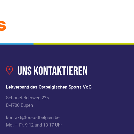
Uns kontaktieren
Leitverband des Ostbelgischen Sports VoG
Schönefelderweg 235
B-4700 Eupen
kontakt@los-ostbelgien.be
Mo. – Fr. 9-12 und 13-17 Uhr