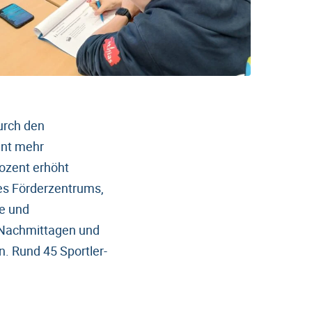
urch den
ent mehr
rozent erhöht
es Förderzentrums,
e und
r Nachmittagen und
n. Rund 45 Sportler-