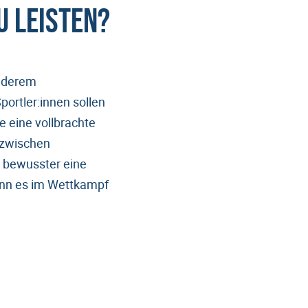
u leisten?
anderem
ortler:innen sollen
ie eine vollbrachte
 zwischen
e bewusster eine
enn es im Wettkampf