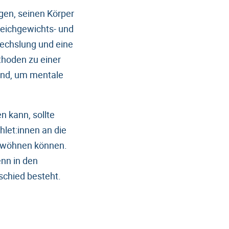
gen, seinen Körper
leichgewichts- und
wechslung und eine
thoden zu einer
gend, um mentale
 kann, sollte
hlet:innen an die
gewöhnen können.
nn in den
schied besteht.