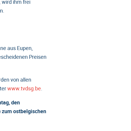
wird ihm frei
n.
ine aus Eupen,
bescheidenen Preisen
den von allen
nter
www.tvdsg.be
.
tag, den
n) zum ostbelgischen