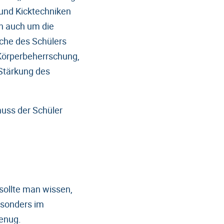
 und Kicktechniken
ch auch um die
iche des Schülers
 Körperbeherrschung,
 Stärkung des
muss der Schüler
 sollte man wissen,
esonders im
genug.