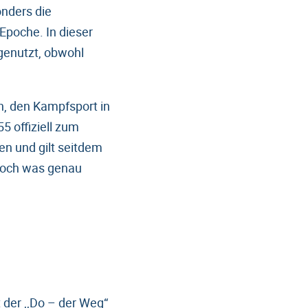
onders die
Epoche. In dieser
 genutzt, obwohl
n, den Kampfsport in
5 offiziell zum
en und gilt seitdem
 Doch was genau
 der ,,Do – der Weg“