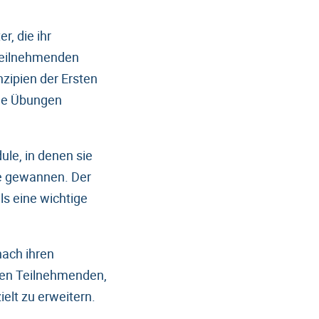
r, die ihr
 Teilnehmenden
zipien der Ersten
che Übungen
ule, in denen sie
se gewannen. Der
ls eine wichtige
nach ihren
 den Teilnehmenden,
elt zu erweitern.