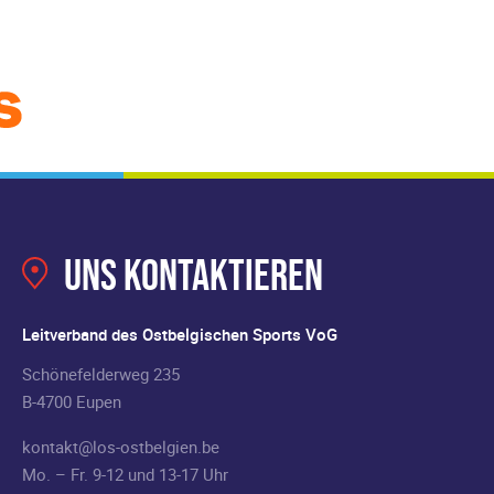
Uns kontaktieren
Leitverband des Ostbelgischen Sports VoG
Schönefelderweg 235
B-4700 Eupen
kontakt@los-ostbelgien.be
Mo. – Fr. 9-12 und 13-17 Uhr