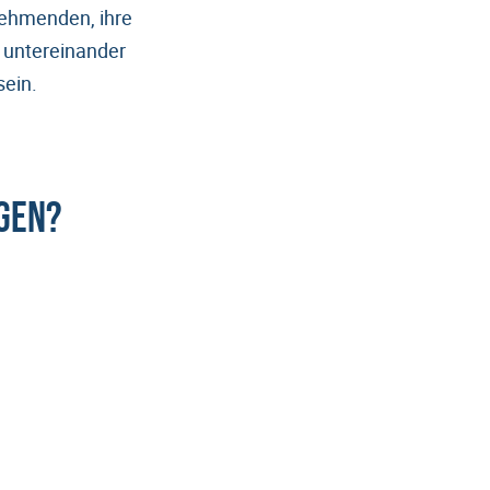
nehmenden, ihre
h untereinander
sein.
ngen?