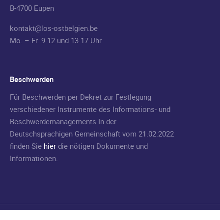
B-4700 Eupen
kontakt@los-ostbelgien.be
Mo. – Fr. 9-12 und 13-17 Uhr
Beschwerden
Für Beschwerden per Dekret zur Festlegung
verschiedener Instrumente des Informations- und
Beschwerdemanagements In der
Deutschsprachigen Gemeinschaft vom 21.02.2022
finden Sie
hier
die nötigen Dokumente und
Informationen.