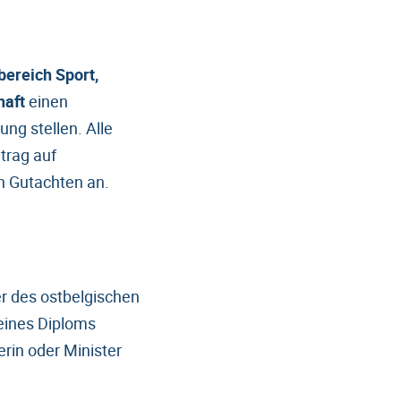
bereich Sport,
haft
einen
ng stellen. Alle
trag auf
in Gutachten an.
ter des ostbelgischen
eines Diploms
rin oder Minister