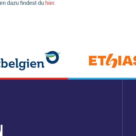
en dazu findest du
hier
.
N