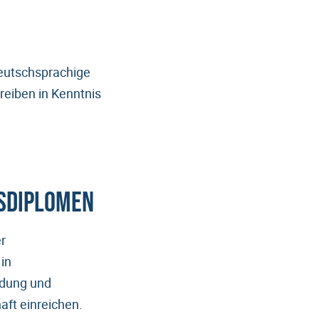
Deutschsprachige
reiben in Kenntnis
tsdiplomen
r
in
ldung und
ft einreichen.