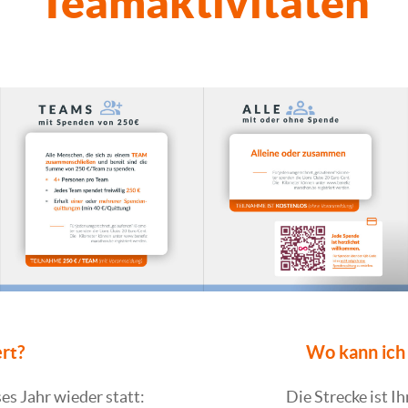
Teamaktivitäten
rt?
Wo kann ic
ses Jahr wieder statt:
Die Strecke ist I