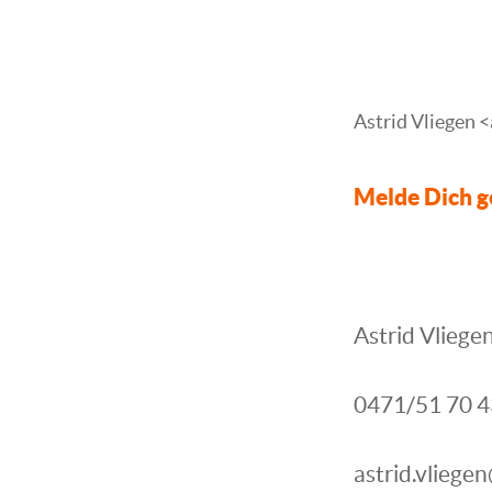
Astrid Vliegen 
Melde Dich g
Astrid Vliege
0471/51 70 4
astrid.vliege