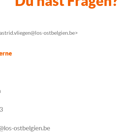
Du hast Fragen?
<astrid.vliegen@los-ostbelgien.be>
erne
n
3
n@los-ostbelgien.be