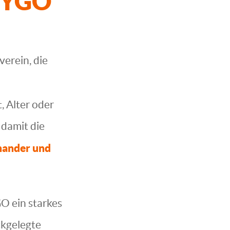
MDYGO
verein, die
 Alter oder
 damit die
nander und
 ein starkes
ckgelegte