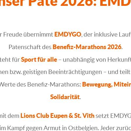
nser Pate 2026: E
EMDYGO
er Freude übernimmt
, der inklusive Lauf
Benefiz-Marathons 2026
Patenschaft des
.
Sport für alle
eht für
– unabhängig von Herkunft,
hen bzw. geistigen Beeinträchtigungen – und teilt
Bewegung, Mitei
 Werte des Benefiz-Marathons:
Solidarität
.
Lions Club Eupen & St. Vith
mit dem
setzt EMDYGO
im Kampf gegen Armut in Ostbelgien. Jeder zurü