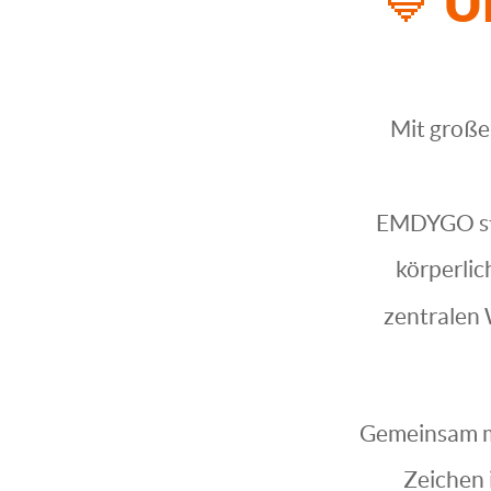
💙 U
Mit groß
EMDYGO st
körperlic
zentralen
Gemeinsam 
Zeichen 