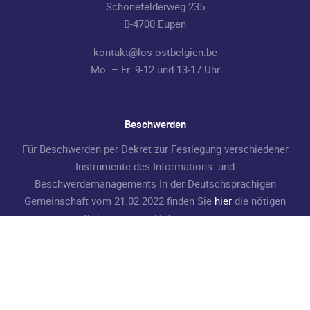
Schönefelderweg 235
B-4700 Eupen
kontakt@los-ostbelgien.be
Mo. – Fr. 9-12 und 13-17 Uhr
Beschwerden
Für Beschwerden per Dekret zur Festlegung verschiedener
Instrumente des Informations- und
Beschwerdemanagements In der Deutschsprachigen
Gemeinschaft vom 21.02.2022 finden Sie
hier
die nötigen
Dokumente und Informationen.
LOS NEWSLETTER