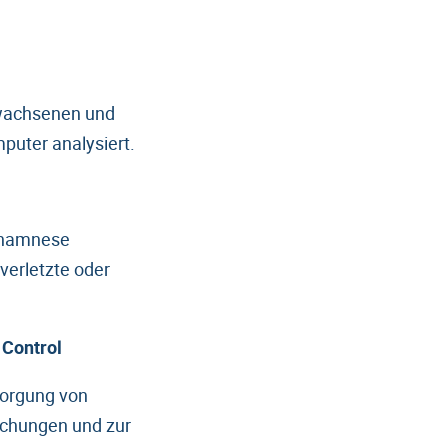
rwachsenen und
puter analysiert.
 Anamnese
 verletzte oder
 Control
sorgung von
uchungen und zur