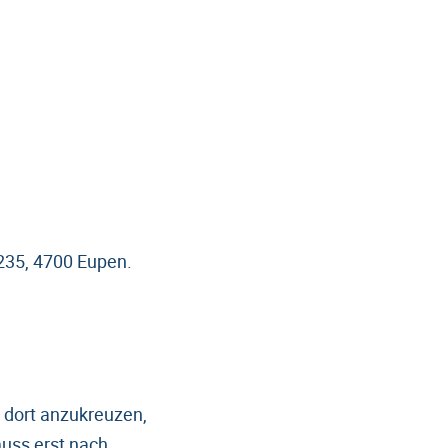
 235, 4700 Eupen.
 dort anzukreuzen,
uss erst nach