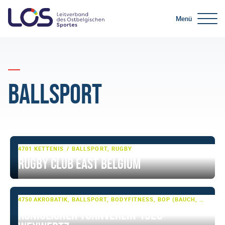
Menü
Ballsport
4701 KETTENIS
BALLSPORT, RUGBY
Rugby Club East Belgium
4750 WEYWERTZ
AKROBATIK, BALLSPORT, BODYFITNESS, BOP (BAUCH, BEINE, PO), FITNESS, GARDETANZ, GERÄTETURNEN, JAZZ-DANCE, LAUFEN, LEICHTATHLETIK, RHÖNRAD, SHOWTANZ, TANZSPORT, TUMBLING & TRAMPOLIN, TURNEN, TURNEN - BASIS, VOLLEYBALL
Königlicher Turnverein 1928