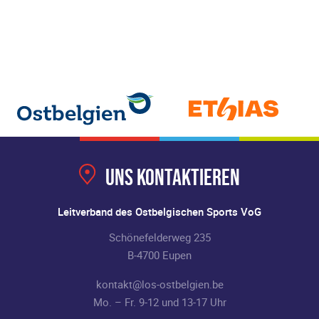
Uns kontaktieren
Leitverband des Ostbelgischen Sports VoG
Schönefelderweg 235
B-4700 Eupen
kontakt@los-ostbelgien.be
Mo. – Fr. 9-12 und 13-17 Uhr