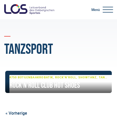
Menü
Tanzsport
4750 BÜTGENBACH
AKROBATIK, ROCK’N’ROLL, SHOWTANZ, TANZSPORT, TURNEN
Rock’n’Roll Club Hot Shoes
« Vorherige