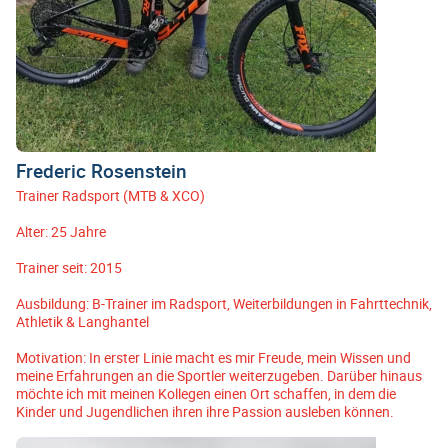
Frederic Rosenstein
Trainer Radsport (MTB & XCO)
Alter: 25 Jahre
Trainer seit: 2015
Ausbildung: B-Trainer im Radsport, Weiterbildungen in Fahrttechnik,
Athletik & Langhantel
Motivation: In erster Linie macht es mir Freude, mein Wissen und
meine Erfahrungen an die Sportler weiterzugeben. Darüber hinaus
möchte ich mit meinen Kollegen einen Ort schaffen, in dem die
Kinder und Jugendlichen ihren ihre Passion ausleben können.