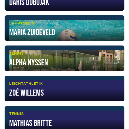
Daris Dobojak
SCHWIMMEN
Maria Zuideveld
TENNIS
Alpha Nyssen
LEICHTATHLETIK
Zoé Willems
TENNIS
Mathias Britte