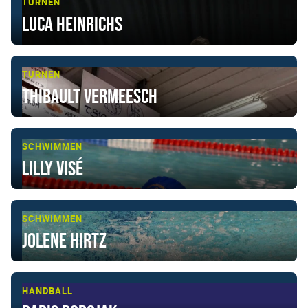
TURNEN
Luca Heinrichs
TURNEN
Thibault Vermeesch
SCHWIMMEN
Lilly Visé
SCHWIMMEN
Jolene Hirtz
HANDBALL