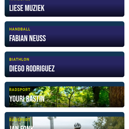
Liese Muziek
HANDBALL
Fabian Neuss
BIATHLON
Diego Rodriguez
RADSPORT
Youri Bastin
RADSPORT
Jan Fonk