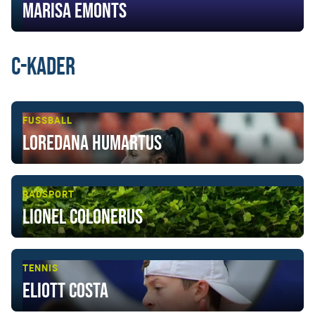
Marisa Emonts
C-Kader
FUSSBALL
Loredana Humartus
RADSPORT
Lionel Colonerus
TENNIS
Eliott Costa