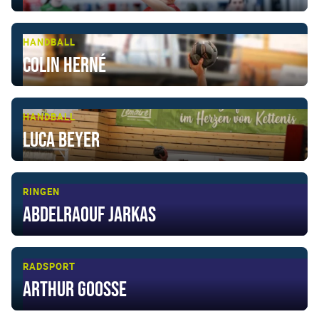
HANDBALL
Colin Herné
HANDBALL
Luca Beyer
RINGEN
Abdelraouf Jarkas
RADSPORT
Arthur Goosse