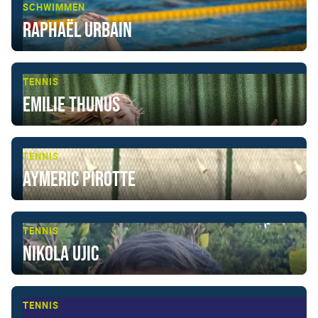
SCHWIMMEN
Raphaël Urbain
TENNIS
Emilie Thunus
TENNIS
Aymeric Pirotte
TENNIS
Nikola Ujic
TENNIS