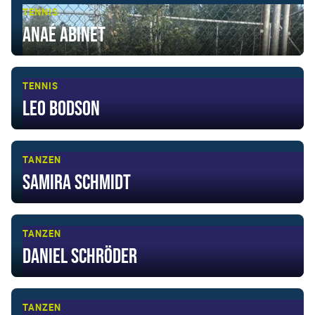
TENNIS
Anaé Abinet
TENNIS
Leo Bodson
TANZEN
Samira Schmidt
TANZEN
Daniel Schröder
TANZEN