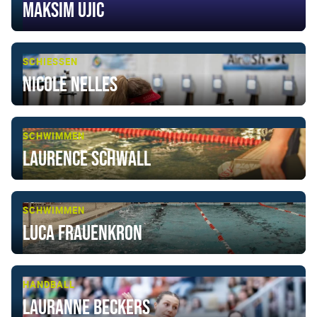
Maksim Ujic
SCHIESSEN
Nicole Nelles
SCHWIMMEN
Laurence Schwall
SCHWIMMEN
Luca Frauenkron
HANDBALL
Lauranne Beckers