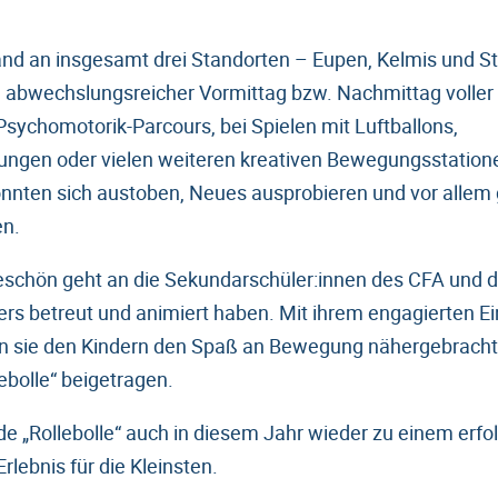
nd an insgesamt drei Standorten – Eupen, Kelmis und St. 
n abwechslungsreicher Vormittag bzw. Nachmittag voller
sychomotorik-Parcours, bei Spielen mit Luftballons,
ungen oder vielen weiteren kreativen Bewegungsstatione
onnten sich austoben, Neues ausprobieren und vor all
en.
eschön geht an die Sekundarschüler:innen des CFA und de
ers betreut und animiert haben. Mit ihrem engagierten Ei
n sie den Kindern den Spaß an Bewegung nähergebrach
ebolle“ beigetragen.
de „Rollebolle“ auch in diesem Jahr wieder zu einem erfo
lebnis für die Kleinsten.