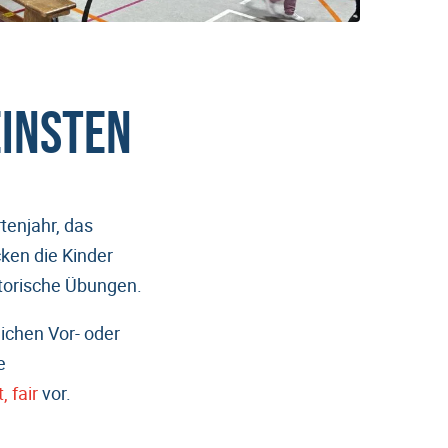
EINSTEN
rtenjahr, das
cken die Kinder
otorische Übungen.
ichen Vor- oder
e
t, fair
vor.