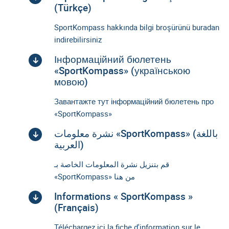
(Türkçe)
SportKompass hakkında bilgi broşürünü buradan
indirebilirsiniz
Інформаційний бюлетень
«SportKompass» (українською
мовою)
Завантажте тут інформаційний бюлетень про
«SportKompass»
نشرة معلومات «SportKompass» (باللغة
العربية)
قم بتنزيل نشرة المعلومات الخاصة بـ
«SportKompass» من هنا
Informations « SportKompass »
(Français)
Téléchargez ici la fiche d'information sur le