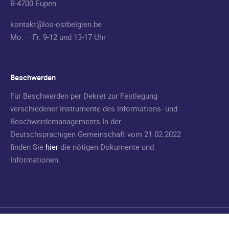
B-4700 Eupen
kontakt@los-ostbelgien.be
Mo. – Fr. 9-12 und 13-17 Uhr
Beschwerden
Für Beschwerden per Dekret zur Festlegung
verschiedener Instrumente des Informations- und
Beschwerdemanagements In der
Deutschsprachigen Gemeinschaft vom 21.02.2022
finden Sie
hier
die nötigen Dokumente und
Informationen.