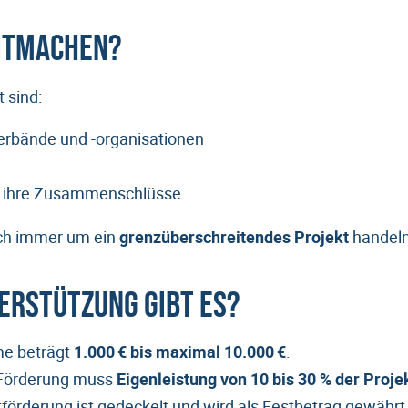
itmachen?
 sind:
verbände und -organisationen
ihre Zusammenschlüsse
ch immer um ein
grenzüberschreitendes Projekt
handeln
terstützung gibt es?
e beträgt
1.000 € bis maximal 10.000 €
.
Förderung muss
Eigenleistung von 10 bis 30 % der Proj
tförderung ist gedeckelt und wird als Festbetrag gewährt