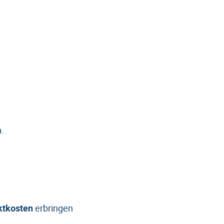
.
ektkosten
erbringen