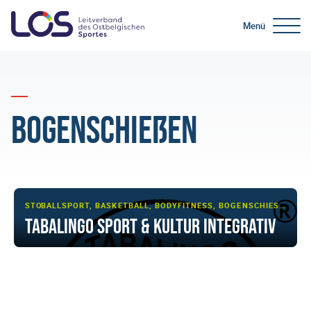
Menü
Bogenschießen
STOLBERG
BALLSPORT, BASKETBALL, BODYFITNESS, BOGENSCHIESSEN, FITNESS, FUSSBALL, KAMPFSPORT/-KUNST, KRAFTTRAINING, MULTI-SPORT, RÜCKSCHLAGSPIEL, SCHIESSSPORT, SHOWTANZ, TAEKWONDO, TANZSPORT, TISCHTENNIS, ZIRKELTRAINING
TABALiNGO Sport & Kultur integrativ