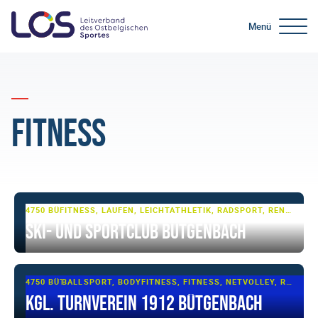
Menü
Fitness
4750 BÜTGENBACH
FITNESS, LAUFEN, LEICHTATHLETIK, RADSPORT, RENNRAD, SCHWIMMEN, SKI- UND WINTERSPORT, SKI-LANGLAUF, TRIATHLON, WASSERSPORT, ZIRKELTRAINING
Ski- und Sportclub Bütgenbach
4750 BÜTGENBACH
BALLSPORT, BODYFITNESS, FITNESS, NETVOLLEY, ROPE SKIPPING, SENIORENFITNESS, SENIORENSPORT, TURNEN, TURNEN - BASIS, VOLLEYBALL
Kgl. Turnverein 1912 Bütgenbach