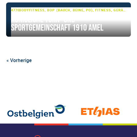
4770 AMEL
BODYFITNESS, BOP (BAUCH, BEINE, PO), FITNESS, GERÄTETURNEN, JAZZ-DANCE, MULTI-SPORT, SENIORENFITNESS, SENIORENSPORT, SHOWTANZ, TANZSPORT, TUMBLING & TRAMPOLIN, TURNEN, TURNEN - BASIS
Königliche Turn- und
Sportgemeinschaft 1910 Amel
« Vorherige