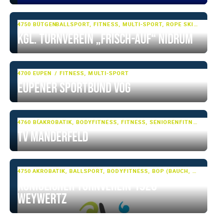
4750 BÜTGENBACH, NIDRUM
BALLSPORT, FITNESS, MULTI-SPORT, ROPE SKIPPING, TUMBLING & TRAMPOLIN, TURNEN, TURNEN - BASIS, VOLLEYBALL
Kgl. Turnverein „Frisch-Auf“ Nidrum
4700 EUPEN
FITNESS, MULTI-SPORT
Eupener Sportbund VoG
4760 BÜLLINGEN
AKROBATIK, BODYFITNESS, FITNESS, SENIORENFITNESS, SENIORENSPORT, SHOWTANZ, TANZSPORT, TUMBLING & TRAMPOLIN, TURNEN, TURNEN - BASIS
TV Manderfeld
4750 WEYWERTZ
AKROBATIK, BALLSPORT, BODYFITNESS, BOP (BAUCH, BEINE, PO), FITNESS, GARDETANZ, GERÄTETURNEN, JAZZ-DANCE, LAUFEN, LEICHTATHLETIK, RHÖNRAD, SHOWTANZ, TANZSPORT, TUMBLING & TRAMPOLIN, TURNEN, TURNEN - BASIS, VOLLEYBALL
Königlicher Turnverein 1928
Weywertz