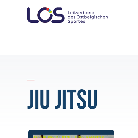
Jiu Jitsu
4700 EUPEN
JIU JITSU, JUDO, KAMPFSPORT/-KUNST