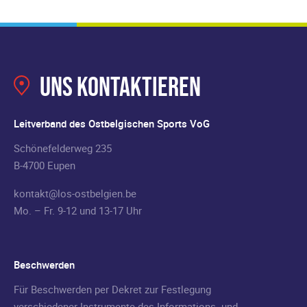
Uns kontaktieren
Leitverband des Ostbelgischen Sports VoG
Schönefelderweg 235
B-4700 Eupen
kontakt@los-ostbelgien.be
Mo. – Fr. 9-12 und 13-17 Uhr
Beschwerden
Für Beschwerden per Dekret zur Festlegung
verschiedener Instrumente des Informations- und