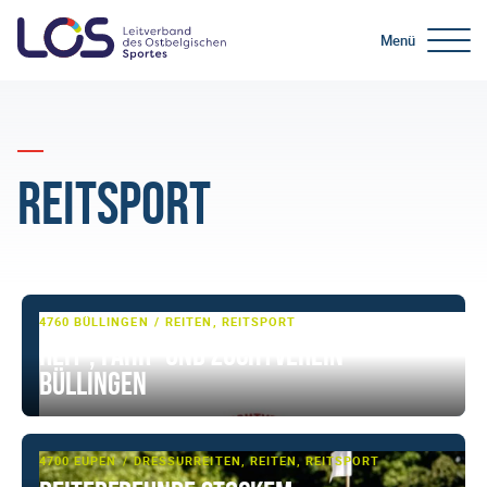
Menü
Reitsport
4760 BÜLLINGEN
REITEN, REITSPORT
Reit-, Fahr- und Zuchtverein
Büllingen
4700 EUPEN
DRESSURREITEN, REITEN, REITSPORT