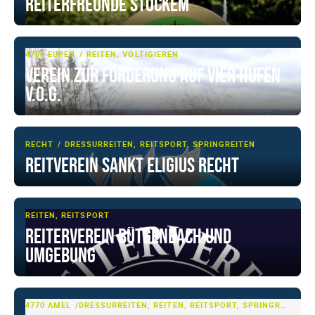
Reiterfreunde Stockem
4700 EUPEN
REITEN, VOLTIGIEREN
Verein zur Förderung auf vier Hufen
V.o.G.
RECHT
DRESSURREITEN, REITSPORT, SPRINGREITEN
Reitverein Sankt Eligius Recht
REITEN, REITSPORT
Reiterverein Bütgenbach und
Umgebung
4770 AMEL
DRESSURREITEN, REITEN, REITSPORT, SPRINGREITEN