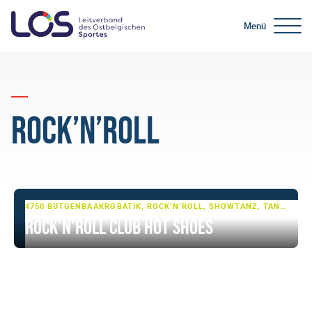
Menü
Rock’n’Roll
4750 BÜTGENBACH
AKROBATIK, ROCK’N’ROLL, SHOWTANZ, TANZSPORT, TURNEN
Rock’n’Roll Club Hot Shoes