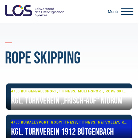
Menü
Rope Skipping
4750 BÜTGENBACH, NIDRUM
BALLSPORT, FITNESS, MULTI-SPORT, ROPE SKIPPING, TUMBLING & TRAMPOLIN, TURNEN, TURNEN - BASIS, VOLLEYBALL
Kgl. Turnverein „Frisch-Auf“ Nidrum
4750 BÜTGENBACH
BALLSPORT, BODYFITNESS, FITNESS, NETVOLLEY, ROPE SKIPPING, SENIORENFITNESS, SENIORENSPORT, TURNEN, TURNEN - BASIS, VOLLEYBALL
Kgl. Turnverein 1912 Bütgenbach