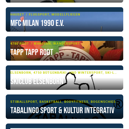
HAUSET
FLUGSPORT, MODELLFLIEGEN
MFC Milan 1990 e.V.
4780 RODT
WANDERN, WANDERSPORT
Tapp Tapp Rodt
ELSENBORN, 4750 BÜTGENBACH
SKI- UND WINTERSPORT, SKI-LANGLAUF
Skiclub Elsenborn
STOLBERG
BALLSPORT, BASKETBALL, BODYFITNESS, BOGENSCHIESSEN, FITNESS, FUSSBALL, KAMPFSPORT/-KUNST, KRAFTTRAINING, MULTI-SPORT, RÜCKSCHLAGSPIEL, SCHIESSSPORT, SHOWTANZ, TAEKWONDO, TANZSPORT, TISCHTENNIS, ZIRKELTRAINING
TABALiNGO Sport & Kultur integrativ