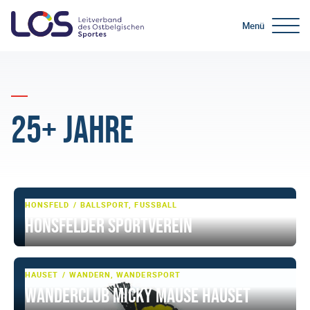
Menü
25+ Jahre
HONSFELD
BALLSPORT, FUSSBALL
Honsfelder Sportverein
HAUSET
WANDERN, WANDERSPORT
Wanderclub Micky Mäuse Hauset