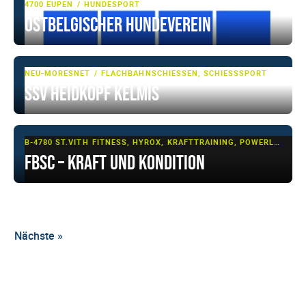
4700 EUPEN
HUNDESPORT
Ostbelgischer Hundeverein
NEU-MORESNET
FLACHBAHNSCHIESSEN, SCHIESSSPORT
SSV Heidkopf Kelmis
B-4780 ST.VITH
FITNESS, HYROX, KRAFTTRAINING, POWERLIFTING
FBSC – Kraft und Kondition
Nächste »