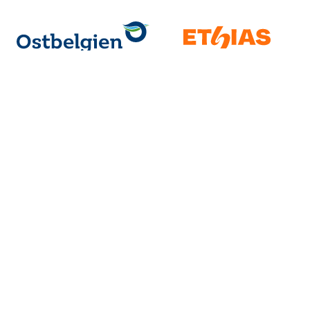
Uns kontaktieren
Leitverband des Ostbelgischen Sports VoG
Schönefelderweg 235
B-4700 Eupen
kontakt@los-ostbelgien.be
Mo. – Fr. 9-12 und 13-17 Uhr
Beschwerden
Für Beschwerden per Dekret zur Festlegung verschiedener