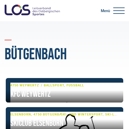
Menü
Bütgenbach
4750 WEYWERTZ
BALLSPORT, FUSSBALL
KFC Weywertz
ELSENBORN, 4750 BÜTGENBACH
SKI- UND WINTERSPORT, SKI-LANGLAUF
Skiclub Elsenborn