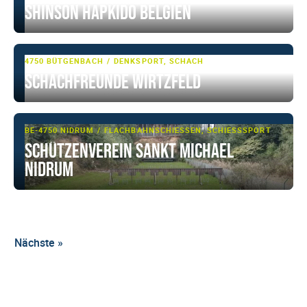
Shinson Hapkido Belgien
4750 BÜTGENBACH
DENKSPORT, SCHACH
Schachfreunde Wirtzfeld
BE-4750 NIDRUM
FLACHBAHNSCHIESSEN, SCHIESSSPORT
Schützenverein Sankt Michael
Nidrum
Nächste »