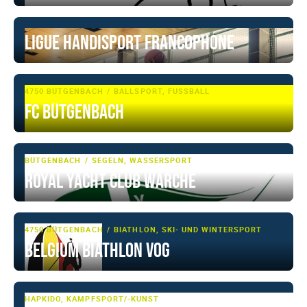
Ligue Handisport Francophone
4750 BÜTGENBACH
BALLSPORT, FUSSBALL
FC Bütgenbach
BÜTGENBACH
SEGELN, WASSERSPORT
Royal Yacht Club Warche
4750 BÜTGENBACH
BIATHLON, SKI- UND WINTERSPORT
Belgium Biathlon VoG
HAPKIDO, KAMPFSPORT/-KUNST