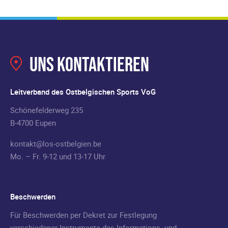
Uns kontaktieren
Leitverband des Ostbelgischen Sports VoG
Schönefelderweg 235
B-4700 Eupen
kontakt@los-ostbelgien.be
Mo. – Fr. 9-12 und 13-17 Uhr
Beschwerden
Für Beschwerden per Dekret zur Festlegung
verschiedener Instrumente des Informations- und