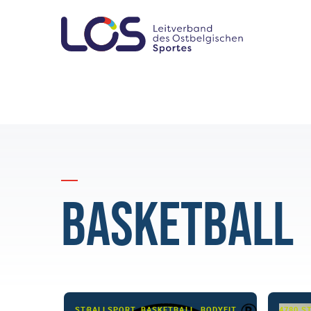
Basketball
STOLBERG
BALLSPORT, BASKETBALL, BODYFITNESS, BOGENSCHIESSEN, FITNESS, FUSSBALL, KAMPFSPORT/-KUNST, KRAFTTRAINING, MULTI-SPORT, RÜCKSCHLAGSPIEL, SCHIESSSPORT, SHOWTANZ, TAEKWONDO, TANZSPORT, TISCHTENNIS, ZIRKELTRAINING
4780 S