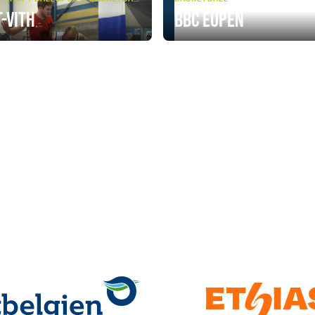
t-Vith
BBC Eupen