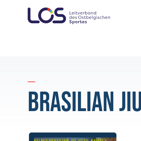
Brasilian Jiu
KELMIS
BRASILIAN JIU JITSU, KAMPFSPORT/-KUNST