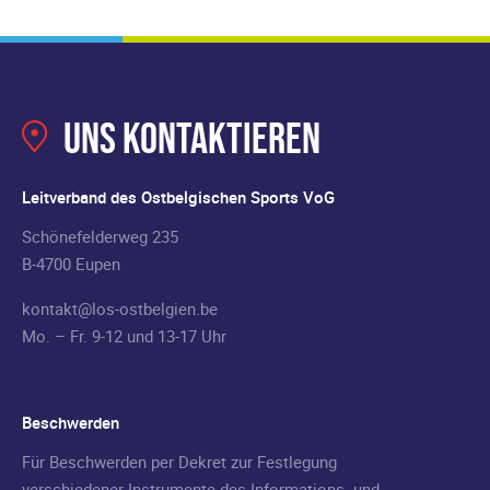
Uns kontaktieren
Leitverband des Ostbelgischen Sports VoG
Schönefelderweg 235
B-4700 Eupen
kontakt@los-ostbelgien.be
Mo. – Fr. 9-12 und 13-17 Uhr
Beschwerden
Für Beschwerden per Dekret zur Festlegung
verschiedener Instrumente des Informations- und