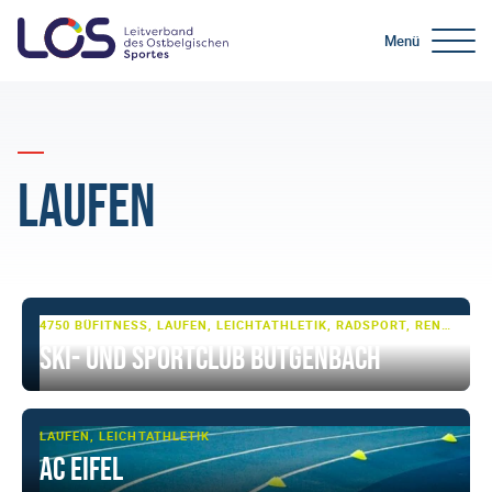
Menü
Laufen
4750 BÜTGENBACH
FITNESS, LAUFEN, LEICHTATHLETIK, RADSPORT, RENNRAD, SCHWIMMEN, SKI- UND WINTERSPORT, SKI-LANGLAUF, TRIATHLON, WASSERSPORT, ZIRKELTRAINING
Ski- und Sportclub Bütgenbach
LAUFEN, LEICHTATHLETIK
AC Eifel