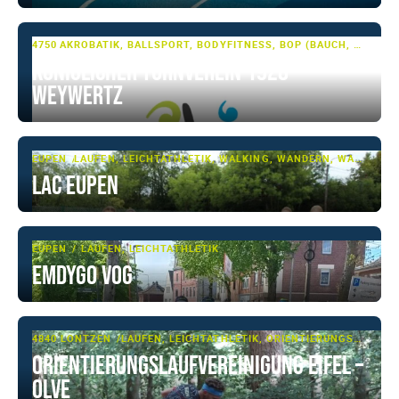
4750 WEYWERTZ
AKROBATIK, BALLSPORT, BODYFITNESS, BOP (BAUCH, BEINE, PO), FITNESS, GARDETANZ, GERÄTETURNEN, JAZZ-DANCE, LAUFEN, LEICHTATHLETIK, RHÖNRAD, SHOWTANZ, TANZSPORT, TUMBLING & TRAMPOLIN, TURNEN, TURNEN - BASIS, VOLLEYBALL
Königlicher Turnverein 1928
Weywertz
EUPEN
LAUFEN, LEICHTATHLETIK, WALKING, WANDERN, WANDERSPORT
LAC Eupen
EUPEN
LAUFEN, LEICHTATHLETIK
EMDYGO VoG
4840 LONTZEN
LAUFEN, LEICHTATHLETIK, ORIENTIERUNGSLAUF
Orientierungslaufvereinigung Eifel –
OLVE