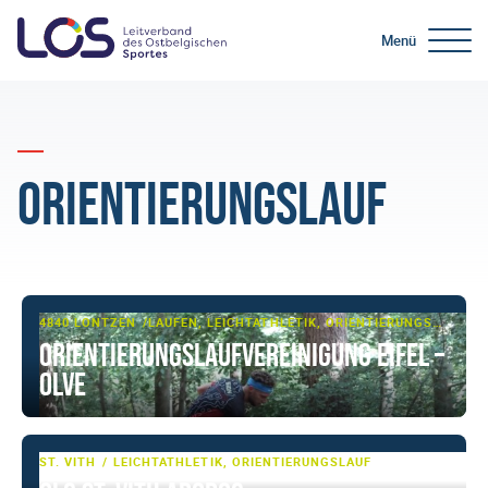
Menü
Orientierungslauf
4840 LONTZEN
LAUFEN, LEICHTATHLETIK, ORIENTIERUNGSLAUF
Orientierungslaufvereinigung Eifel –
OLVE
ST. VITH
LEICHTATHLETIK, ORIENTIERUNGSLAUF