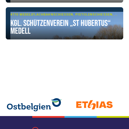
4770 MEDELL
FLACHBAHNSCHIESSEN, PISTOLENSCHIESSEN, SCHIESSSPORT
Kgl. Schützenverein „St Hubertus“
Medell