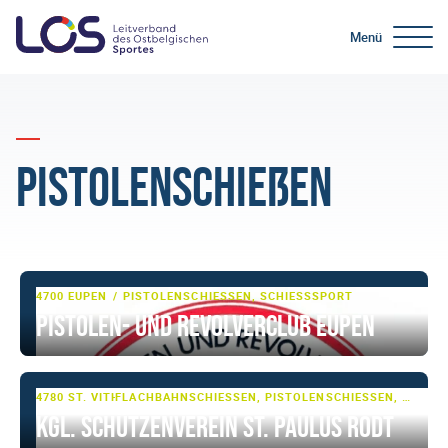
Menü
Pistolenschießen
4700 EUPEN
PISTOLENSCHIESSEN, SCHIESSSPORT
Pistolen- und Revolverclub Eupen
4780 ST. VITH
FLACHBAHNSCHIESSEN, PISTOLENSCHIESSEN, SCHIESSSPORT
Kgl. Schützenverein St. Paulus Rodt