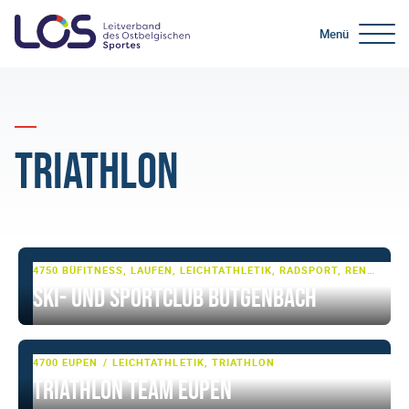
Menü
Triathlon
4750 BÜTGENBACH
FITNESS, LAUFEN, LEICHTATHLETIK, RADSPORT, RENNRAD, SCHWIMMEN, SKI- UND WINTERSPORT, SKI-LANGLAUF, TRIATHLON, WASSERSPORT, ZIRKELTRAINING
Ski- und Sportclub Bütgenbach
4700 EUPEN
LEICHTATHLETIK, TRIATHLON
Triathlon Team Eupen