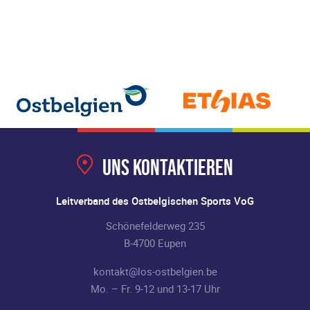
Uns kontaktieren
Leitverband des Ostbelgischen Sports VoG
Schönefelderweg 235
B-4700 Eupen
kontakt@los-ostbelgien.be
Mo. – Fr. 9-12 und 13-17 Uhr