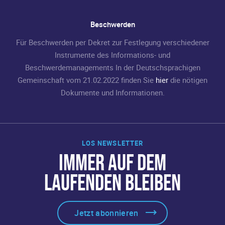
Beschwerden
Für Beschwerden per Dekret zur Festlegung verschiedener
Instrumente des Informations- und
Beschwerdemanagements In der Deutschsprachigen
Gemeinschaft vom 21.02.2022 finden Sie
hier
die nötigen
Dokumente und Informationen.
LOS NEWSLETTER
IMMER AUF DEM
LAUFENDEN BLEIBEN
Jetzt abonnieren