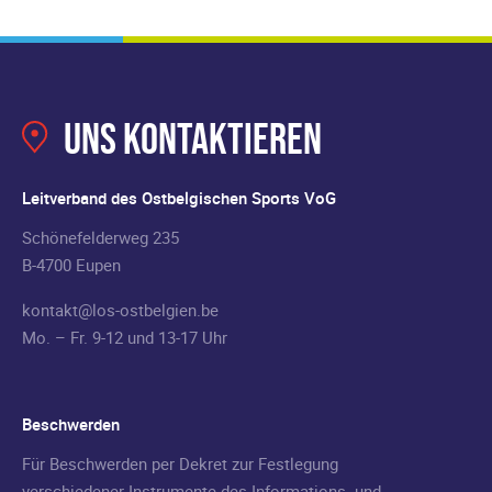
Uns kontaktieren
Leitverband des Ostbelgischen Sports VoG
Schönefelderweg 235
B-4700 Eupen
kontakt@los-ostbelgien.be
Mo. – Fr. 9-12 und 13-17 Uhr
Beschwerden
Für Beschwerden per Dekret zur Festlegung
verschiedener Instrumente des Informations- und