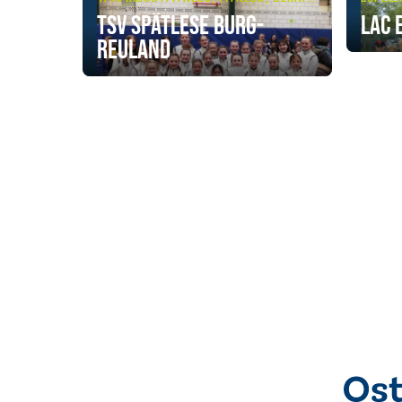
TSV Spätlese Burg-
LAC 
Reuland