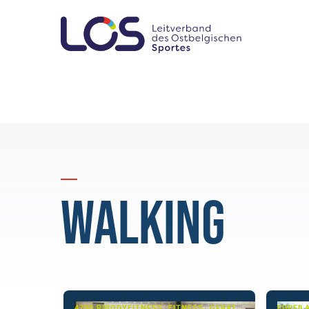
Walking
4790 RICHTENBERG
BODYFITNESS, FITNESS, GERÄTETURNEN, LEICHTATHLETIK, MULTI-SPORT, TURNEN, TURNEN - BASIS, WALKING
EUPEN