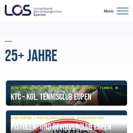
Menü
25+ Jahre
4700 EUPEN
ANGELN, PADEL, RÜCKSCHLAGSPIEL, TENNIS, WASSERSPORT
KTC – Kgl. Tennisclub Eupen
4700 EUPEN
PISTOLENSCHIESSEN, SCHIESSSPORT
Pistolen- und Revolverclub Eupen