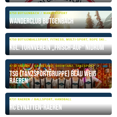
4750 BÜTGENBACH
WANDERSPORT
Wanderclub Bütgenbach
4750 BÜTGENBACH, NIDRUM
BALLSPORT, FITNESS, MULTI-SPORT, ROPE SKIPPING, TUMBLING & TRAMPOLIN, TURNEN, TURNEN - BASIS, VOLLEYBALL
Kgl. Turnverein „Frisch-Auf“ Nidrum
4730 RAEREN
GARDETANZ, SHOWTANZ, TANZSPORT
TSG (Tanzsportgruppe) Blau Weiß
Raeren
4731 RAEREN
BALLSPORT, HANDBALL
HC Eynatten-Raeren