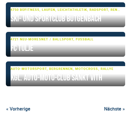
4750 BÜTGENBACH
FITNESS, LAUFEN, LEICHTATHLETIK, RADSPORT, RENNRAD, SCHWIMMEN, SKI- UND WINTERSPORT, SKI-LANGLAUF, TRIATHLON, WASSERSPORT, ZIRKELTRAINING
Ski- und Sportclub Bütgenbach
4721 NEU-MORESNET
BALLSPORT, FUSSBALL
FC Tülje
AUTO-MOTORSPORT, BERGRENNEN, MOTOCROSS, RALLYE
Kgl. Auto-Moto-Club Sankt Vith
« Vorherige
Nächste »