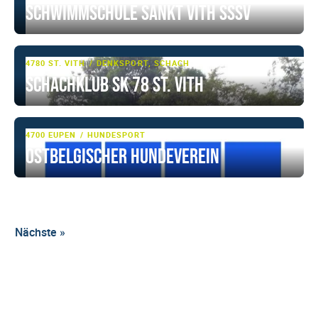
Schwimmschule Sankt Vith SSSV
4780 ST. VITH
DENKSPORT, SCHACH
Schachklub SK 78 St. Vith
4700 EUPEN
HUNDESPORT
Ostbelgischer Hundeverein
Nächste »