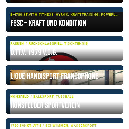
B-4780 ST.VITH
FITNESS, HYROX, KRAFTTRAINING, POWERLIFTING
FBSC – Kraft und Kondition
RAEREN
RÜCKSCHLAGSPIEL, TISCHTENNIS
O.TT.V. 1979 V.o.G.
Ligue Handisport Francophone
HONSFELD
BALLSPORT, FUSSBALL
Honsfelder Sportverein
4780 SANKT VITH
SCHWIMMEN, WASSERSPORT