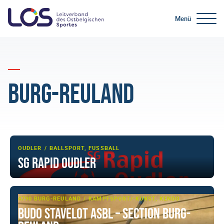
Menü
Burg-Reuland
OUDLER
BALLSPORT, FUSSBALL
SG Rapid Oudler
4790 BURG-REULAND
KAMPFSPORT/-KUNST, KENDO
Budo Stavelot ASBL – Section Burg-