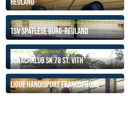
Reuland
4790 RICHTENBERG
BODYFITNESS, FITNESS, GERÄTETURNEN, LEICHTATHLETIK, MULTI-SPORT, TURNEN, TURNEN - BASIS, WALKING
TSV Spätlese Burg-Reuland
4780 ST. VITH
DENKSPORT, SCHACH
Schachklub SK 78 St. Vith
Ligue Handisport Francophone