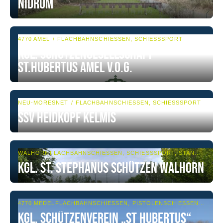
Nidrum
4770 AMEL
FLACHBAHNSCHIESSEN, SCHIESSSPORT
Kgl. Schützengesellschaft
St.Hubertus Amel V.o.G.
NEU-MORESNET
FLACHBAHNSCHIESSEN, SCHIESSSPORT
SSV Heidkopf Kelmis
WALHORN
FLACHBAHNSCHIESSEN, SCHIESSSPORT, STANGENSCHIESSEN
Kgl. St. Stephanus Schützen Walhorn
4770 MEDELL
FLACHBAHNSCHIESSEN, PISTOLENSCHIESSEN, SCHIESSSPORT
Kgl. Schützenverein „St Hubertus“