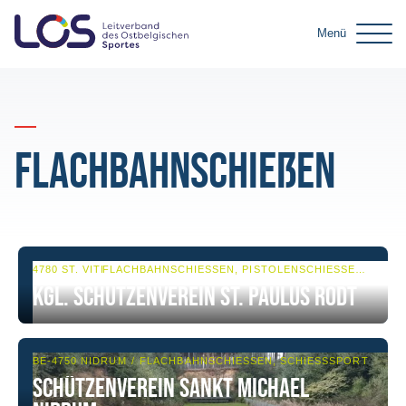
Menü
Flachbahnschießen
4780 ST. VITH
FLACHBAHNSCHIESSEN, PISTOLENSCHIESSEN, SCHIESSSPORT
Kgl. Schützenverein St. Paulus Rodt
BE-4750 NIDRUM
FLACHBAHNSCHIESSEN, SCHIESSSPORT
Schützenverein Sankt Michael