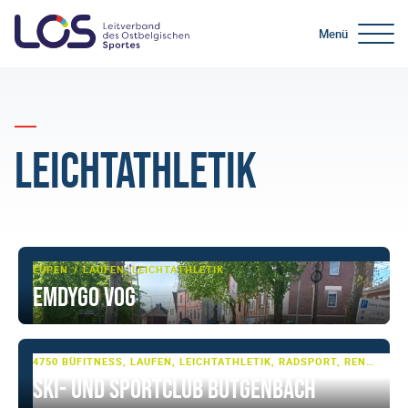
Menü
Leichtathletik
EUPEN
LAUFEN, LEICHTATHLETIK
EMDYGO VoG
4750 BÜTGENBACH
FITNESS, LAUFEN, LEICHTATHLETIK, RADSPORT, RENNRAD, SCHWIMMEN, SKI- UND WINTERSPORT, SKI-LANGLAUF, TRIATHLON, WASSERSPORT, ZIRKELTRAINING
Ski- und Sportclub Bütgenbach