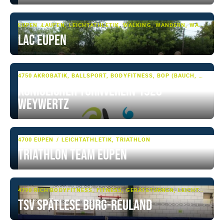
EUPEN
LAUFEN, LEICHTATHLETIK, WALKING, WANDERN, WANDERSPORT
LAC Eupen
4750 WEYWERTZ
AKROBATIK, BALLSPORT, BODYFITNESS, BOP (BAUCH, BEINE, PO), FITNESS, GARDETANZ, GERÄTETURNEN, JAZZ-DANCE, LAUFEN, LEICHTATHLETIK, RHÖNRAD, SHOWTANZ, TANZSPORT, TUMBLING & TRAMPOLIN, TURNEN, TURNEN - BASIS, VOLLEYBALL
Königlicher Turnverein 1928
Weywertz
4700 EUPEN
LEICHTATHLETIK, TRIATHLON
Triathlon Team Eupen
4790 RICHTENBERG
BODYFITNESS, FITNESS, GERÄTETURNEN, LEICHTATHLETIK, MULTI-SPORT, TURNEN, TURNEN - BASIS, WALKING
TSV Spätlese Burg-Reuland