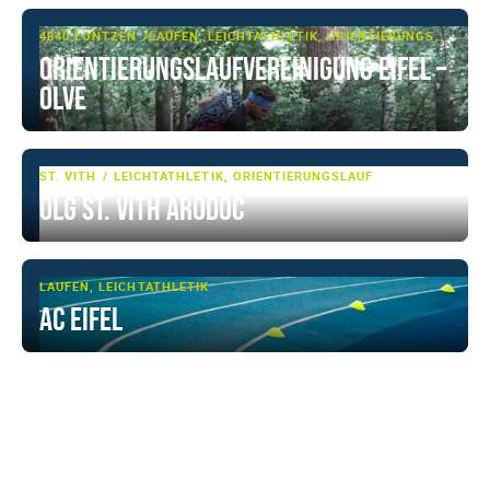
4840 LONTZEN
LAUFEN, LEICHTATHLETIK, ORIENTIERUNGSLAUF
Orientierungslaufvereinigung Eifel –
OLVE
ST. VITH
LEICHTATHLETIK, ORIENTIERUNGSLAUF
OLG St. Vith ARODOC
LAUFEN, LEICHTATHLETIK
AC Eifel