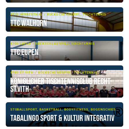
4710 HERBESTHAL
RÜCKSCHLAGSPIEL, TISCHTENNIS
TTC Walhorn
4700 EUPEN
RÜCKSCHLAGSPIEL, TISCHTENNIS
TTC Eupen
4780 ST.VITH
RÜCKSCHLAGSPIEL, TISCHTENNIS
Königlicher Tischtennisclub Recht-
St.Vith
STOLBERG
BALLSPORT, BASKETBALL, BODYFITNESS, BOGENSCHIESSEN, FITNESS, FUSSBALL, KAMPFSPORT/-KUNST, KRAFTTRAINING, MULTI-SPORT, RÜCKSCHLAGSPIEL, SCHIESSSPORT, SHOWTANZ, TAEKWONDO, TANZSPORT, TISCHTENNIS, ZIRKELTRAINING
TABALiNGO Sport & Kultur integrativ