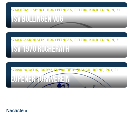
4760 BÜLLINGEN
BALLSPORT, BODYFITNESS, ELTERN-KIND-TURNEN, FITNESS, RHYTHMISCHE GYMNASTIK, TUMBLING & TRAMPOLIN, TURNEN, TURNEN - BASIS, VOLLEYBALL
TSV Büllingen VoG
4760 ROCHERATH
AKROBATIK, BODYFITNESS, ELTERN-KIND-TURNEN, FITNESS, GERÄTETURNEN, HIIT, JAZZ-DANCE, TANZSPORT, TURNEN, TURNEN - BASIS, ZIRKELTRAINING
TSV 1970 Rocherath
4700 EUPEN
AKROBATIK, BODYFITNESS, BOP (BAUCH, BEINE, PO), ELTERN-KIND-TURNEN, FITNESS, GERÄTETURNEN, HIIT, RHÖNRAD, SENIORENFITNESS, SENIORENSPORT, TANZSPORT, TUMBLING & TRAMPOLIN, TURNEN, TURNEN - BASIS, ZIRKELTRAINING, ZUMBA
Eupener Turnverein
Nächste »