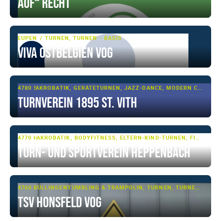
Auf“ Recht
EUPEN
TURNEN, TURNEN - BASIS
VIVA Ostbelgien VoG
4780 ST. VITH
AKROBATIK, GERÄTETURNEN, JAZZ-DANCE, MODERN CLASSIC, SENIORENFITNESS, SENIORENSPORT, SHOWTANZ, TANZSPORT, TUMBLING & TRAMPOLIN, TURNEN, TURNEN - BASIS
Turnverein 1895 St. Vith
4770 HEPPENBACH
AKROBATIK, BODYFITNESS, ELTERN-KIND-TURNEN, FITNESS, GERÄTETURNEN, JAZZ-DANCE, MULTI-SPORT, SENIORENFITNESS, SENIORENSPORT, TANZSPORT, TUMBLING & TRAMPOLIN, TURNEN, TURNEN - BASIS
Turn- und Sportverein Heppenbach
4760 BÜLLINGEN
TUMBLING & TRAMPOLIN, TURNEN, TURNEN - BASIS
TSV Honsfeld VoG