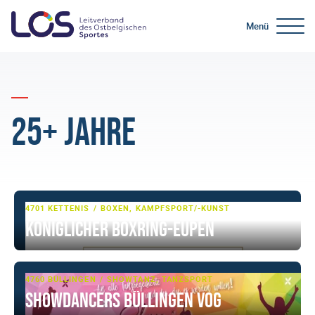
Menü
25+ Jahre
4701 KETTENIS
BOXEN, KAMPFSPORT/-KUNST
Königlicher Boxring-Eupen
4760 BÜLLINGEN
SHOWTANZ, TANZSPORT
Showdancers Büllingen VoG