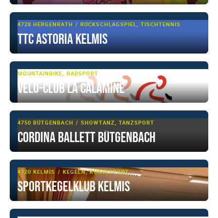
4728 HERGENRATH
RÜCKSCHLAGSPIEL, TISCHTENNIS
TTC ASTORIA KELMIS
MOUNTAINBIKE, RADSPORT
Vélo-Club La Calamine
4750 BÜTGENBACH
SHOWTANZ, TANZSPORT
Cordina Ballett Bütgenbach
4720 KELMIS
KEGELN, KUGELSPORT
Sportkegelklub Kelmis