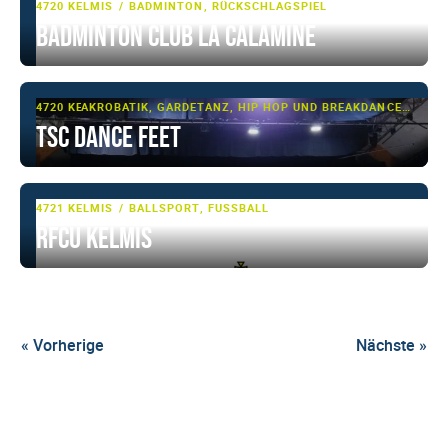
4720 KELMIS
BADMINTON, RÜCKSCHLAGSPIEL
Badminton Club La Calamine
4720 KELMIS
AKROBATIK, GARDETANZ, HIP HOP UND BREAKDANCE, JAZZ-DANCE, MODERN CLASSIC, SHOWTANZ, TANZSPORT, TURNEN
TSC Dance Feet
4721 KELMIS
BALLSPORT, FUSSBALL
RFCU Kelmis
« Vorherige
Nächste »